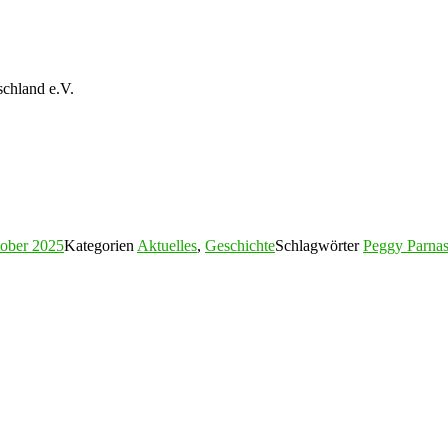
schland e.V.
tober 2025
Kategorien
Aktuelles
,
Geschichte
Schlagwörter
Peggy Parnas