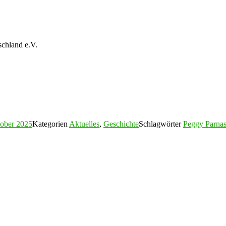
schland e.V.
tober 2025
Kategorien
Aktuelles
,
Geschichte
Schlagwörter
Peggy Parnas