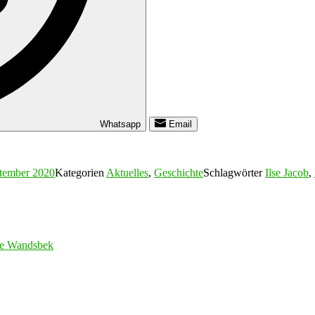
Whatsapp
Email
ptember 2020
Kategorien
Aktuelles
,
Geschichte
Schlagwörter
Ilse Jacob
,
tte Wandsbek