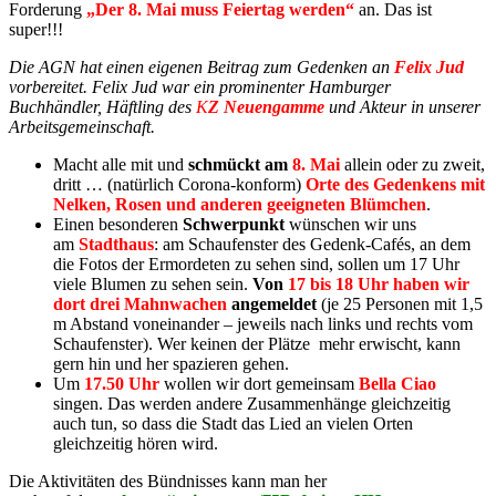
Forderung
„Der 8. Mai muss Feiertag werden“
an. Das ist
super!!!
Die AGN hat einen eigenen Beitrag zum Gedenken an
Felix Jud
vorbereitet. Felix Jud war ein prominenter Hamburger
Buchhändler, Häftling des
K
Z Neuengamme
und Akteur in unserer
Arbeitsgemeinschaft.
Macht alle mit und
schmückt am
8. Mai
allein oder zu zweit,
dritt … (natürlich Corona-konform)
Orte des Gedenkens mit
Nelken, Rosen und anderen geeigneten Blümchen
.
Einen besonderen
Schwerpunkt
wünschen wir uns
am
Stadthaus
: am Schaufenster des Gedenk-Cafés, an dem
die Fotos der Ermordeten zu sehen sind, sollen um 17 Uhr
viele Blumen zu sehen sein.
Von
17 bis 18 Uhr haben wir
dort drei Mahnwachen
angemeldet
(je 25 Personen mit 1,5
m Abstand voneinander – jeweils nach links und rechts vom
Schaufenster). Wer keinen der Plätze mehr erwischt, kann
gern hin und her spazieren gehen.
Um
17.50
Uhr
wollen wir dort gemeinsam
Bella Ciao
singen. Das werden andere Zusammenhänge gleichzeitig
auch tun, so dass die Stadt das Lied an vielen Orten
gleichzeitig hören wird.
Die Aktivitäten des Bündnisses kann man her